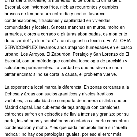
En la sierra noroeste, la humedad no perdona. El clima de El
Escorial, con inviernos fríos, nieblas recurrentes y cambios
bruscos de temperatura entre día y noche, favorece
condensaciones, filtraciones y capilaridad en viviendas,
comunidades y locales. Si notas manchas en muros, moho en
armarios, olores a cerrado o pinturas abombadas, es momento
de pasar del “ya lo miraré” a un diagnóstico técnico. En ALTORIA
SERVICOMPLEX llevamos años atajando humedades en el casco
urbano, Los Arroyos, El Zaburdón, Peralejo y San Lorenzo de El
Escorial, con un método que combina tecnología de precisión y
soluciones permanentes. La verdad es que no sirve de nada
pintar encima: si no se corta la causa, el problema vuelve.
La experiencia local marca la diferencia. En zonas cercanas a la
Dehesa y áreas con suelos graníticos y niveles freáticos
variables, la capilaridad se comporta de manera distinta que en
Madrid capital. Las cubiertas de teja antigua con canalones
estrechos sufren en episodios de lluvia intensa y granizo; por su
parte, los sótanos y semisótanos orientados al norte concentran
condensación y moho. Y es que cada inmueble tiene su “huella
hídrica”: no hay dos patologías iguales, por eso el error más