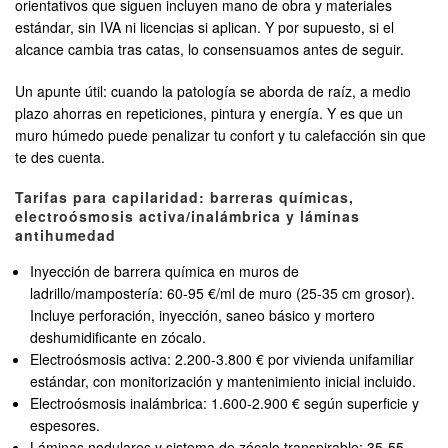
orientativos que siguen incluyen mano de obra y materiales
estándar, sin IVA ni licencias si aplican. Y por supuesto, si el
alcance cambia tras catas, lo consensuamos antes de seguir.
Un apunte útil: cuando la patología se aborda de raíz, a medio
plazo ahorras en repeticiones, pintura y energía. Y es que un
muro húmedo puede penalizar tu confort y tu calefacción sin que
te des cuenta.
Tarifas para capilaridad: barreras químicas,
electroósmosis activa/inalámbrica y láminas
antihumedad
Inyección de barrera química en muros de
ladrillo/mampostería: 60-95 €/ml de muro (25-35 cm grosor).
Incluye perforación, inyección, saneo básico y mortero
deshumidificante en zócalo.
Electroósmosis activa: 2.200-3.800 € por vivienda unifamiliar
estándar, con monitorización y mantenimiento inicial incluido.
Electroósmosis inalámbrica: 1.600-2.900 € según superficie y
espesores.
Láminas nodulares y sistema de zócalo transpirable: 35-55