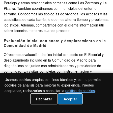
Peralejo y áreas residenciales cercanas como Las Zorreras y La
Pizarra. También coordinamos con municipios del entorno
serrano. Conocemos las tipologías de vivienda, los accesos y las
casuísticas de cada barrio, lo que nos ahorra tiempo y problemas
logísticos. Además, compartimos con el cliente información útil
sobre licencias menores cuando procede.
Evaluación inicial con coste y desplazamiento en la
Comunidad de Madrid
Ofrecemos evaluación técnica inicial con coste en El Escorial y
desplazamiento incluido en la Comunidad de Madrid para
diagnósticos conjuntos con administradores y presidentes de
comunidad. En visitas complejas con instrumentación y
monitorización, acordamos previamente el alcance para que no
Usamos cookies propias con fines técnicos y, con tu permiso,
haya sorpresas. Transparencia y cercanía: esa es la idea.
cookies de análisis para mejorar tu experiencia. Puedes
aceptarlas, rechazarlas o consultar la
política de cookies
.
Garantías por escrito y
📲 Llámanos 919 93 28 42
Rechazar
Aceptar
cumplimiento normativo en Madrid