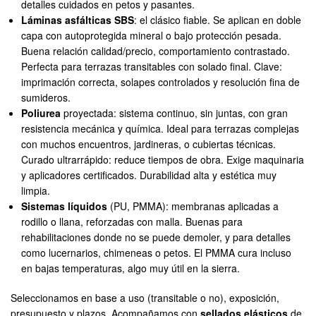
detalles cuidados en petos y pasantes.
Láminas asfálticas SBS
: el clásico fiable. Se aplican en doble
capa con autoprotegida mineral o bajo protección pesada.
Buena relación calidad/precio, comportamiento contrastado.
Perfecta para terrazas transitables con solado final. Clave:
imprimación correcta, solapes controlados y resolución fina de
sumideros.
Poliurea
proyectada: sistema continuo, sin juntas, con gran
resistencia mecánica y química. Ideal para terrazas complejas
con muchos encuentros, jardineras, o cubiertas técnicas.
Curado ultrarrápido: reduce tiempos de obra. Exige maquinaria
y aplicadores certificados. Durabilidad alta y estética muy
limpia.
Sistemas líquidos
(PU, PMMA): membranas aplicadas a
rodillo o llana, reforzadas con malla. Buenas para
rehabilitaciones donde no se puede demoler, y para detalles
como lucernarios, chimeneas o petos. El PMMA cura incluso
en bajas temperaturas, algo muy útil en la sierra.
Seleccionamos en base a uso (transitable o no), exposición,
presupuesto y plazos. Acompañamos con
sellados elásticos
de