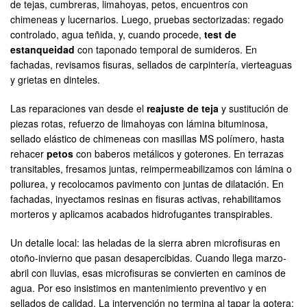
de tejas, cumbreras, limahoyas, petos, encuentros con
chimeneas y lucernarios. Luego, pruebas sectorizadas: regado
controlado, agua teñida, y, cuando procede,
test de
estanqueidad
con taponado temporal de sumideros. En
fachadas, revisamos fisuras, sellados de carpintería, vierteaguas
y grietas en dinteles.
Las reparaciones van desde el
reajuste de teja
y sustitución de
piezas rotas, refuerzo de limahoyas con lámina bituminosa,
sellado elástico de chimeneas con masillas MS polímero, hasta
rehacer
petos
con baberos metálicos y goterones. En terrazas
transitables, fresamos juntas, reimpermeabilizamos con lámina o
poliurea, y recolocamos pavimento con juntas de dilatación. En
fachadas, inyectamos resinas en fisuras activas, rehabilitamos
morteros y aplicamos acabados hidrofugantes transpirables.
Un detalle local: las heladas de la sierra abren microfisuras en
otoño-invierno que pasan desapercibidas. Cuando llega marzo-
abril con lluvias, esas microfisuras se convierten en caminos de
agua. Por eso insistimos en mantenimiento preventivo y en
sellados de calidad. La intervención no termina al tapar la gotera;