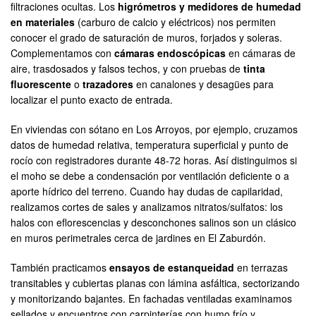
filtraciones ocultas. Los
higrómetros y medidores de humedad
en materiales
(carburo de calcio y eléctricos) nos permiten
conocer el grado de saturación de muros, forjados y soleras.
Complementamos con
cámaras endoscópicas
en cámaras de
aire, trasdosados y falsos techos, y con pruebas de
tinta
fluorescente
o
trazadores
en canalones y desagües para
localizar el punto exacto de entrada.
En viviendas con sótano en Los Arroyos, por ejemplo, cruzamos
datos de humedad relativa, temperatura superficial y punto de
rocío con registradores durante 48-72 horas. Así distinguimos si
el moho se debe a condensación por ventilación deficiente o a
aporte hídrico del terreno. Cuando hay dudas de capilaridad,
realizamos cortes de sales y analizamos nitratos/sulfatos: los
halos con eflorescencias y desconchones salinos son un clásico
en muros perimetrales cerca de jardines en El Zaburdón.
También practicamos
ensayos de estanqueidad
en terrazas
transitables y cubiertas planas con lámina asfáltica, sectorizando
y monitorizando bajantes. En fachadas ventiladas examinamos
sellados y encuentros con carpinterías con humo frío y