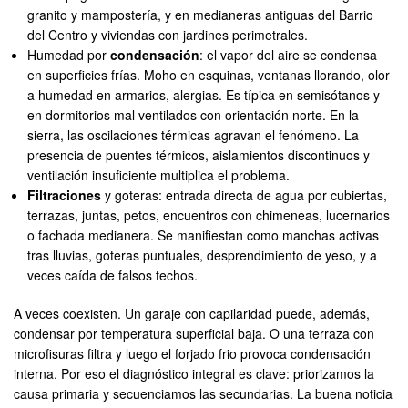
granito y mampostería, y en medianeras antiguas del Barrio
del Centro y viviendas con jardines perimetrales.
Humedad por
condensación
: el vapor del aire se condensa
en superficies frías. Moho en esquinas, ventanas llorando, olor
a humedad en armarios, alergias. Es típica en semisótanos y
en dormitorios mal ventilados con orientación norte. En la
sierra, las oscilaciones térmicas agravan el fenómeno. La
presencia de puentes térmicos, aislamientos discontinuos y
ventilación insuficiente multiplica el problema.
Filtraciones
y goteras: entrada directa de agua por cubiertas,
terrazas, juntas, petos, encuentros con chimeneas, lucernarios
o fachada medianera. Se manifiestan como manchas activas
tras lluvias, goteras puntuales, desprendimiento de yeso, y a
veces caída de falsos techos.
A veces coexisten. Un garaje con capilaridad puede, además,
condensar por temperatura superficial baja. O una terraza con
microfisuras filtra y luego el forjado frio provoca condensación
interna. Por eso el diagnóstico integral es clave: priorizamos la
causa primaria y secuenciamos las secundarias. La buena noticia