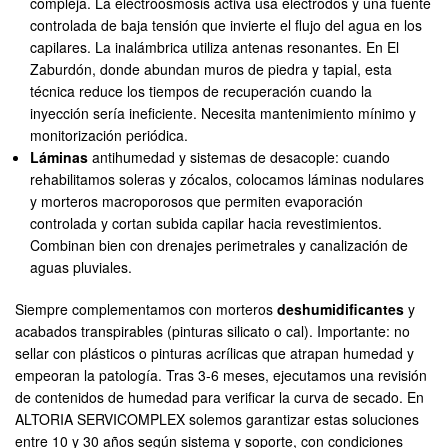
compleja. La electroósmosis activa usa electrodos y una fuente
controlada de baja tensión que invierte el flujo del agua en los
capilares. La inalámbrica utiliza antenas resonantes. En El
Zaburdón, donde abundan muros de piedra y tapial, esta
técnica reduce los tiempos de recuperación cuando la
inyección sería ineficiente. Necesita mantenimiento mínimo y
monitorización periódica.
Láminas
antihumedad y sistemas de desacople: cuando
rehabilitamos soleras y zócalos, colocamos láminas nodulares
y morteros macroporosos que permiten evaporación
controlada y cortan subida capilar hacia revestimientos.
Combinan bien con drenajes perimetrales y canalización de
aguas pluviales.
Siempre complementamos con morteros
deshumidificantes
y
acabados transpirables (pinturas silicato o cal). Importante: no
sellar con plásticos o pinturas acrílicas que atrapan humedad y
empeoran la patología. Tras 3-6 meses, ejecutamos una revisión
de contenidos de humedad para verificar la curva de secado. En
ALTORIA SERVICOMPLEX solemos garantizar estas soluciones
entre 10 y 30 años según sistema y soporte, con condiciones